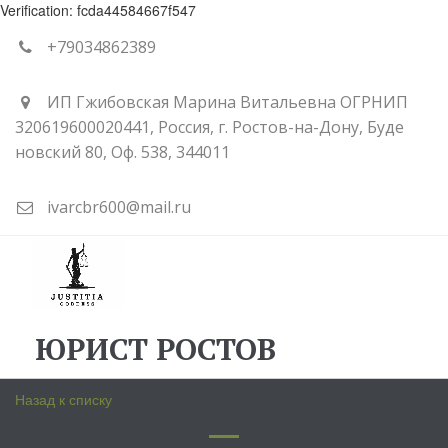
Verification: fcda44584667f547
+79034862389
ИП Гжибовская Марина Витальевна ОГРНИП
320619600020441
,
Россия
,
г. Ростов-на-Дону
,
Буде
новский 80
,
Оф. 538
,
344011
ivarcbr600@mail.ru
ЮРИСТ РОСТОВ
Назад к списку