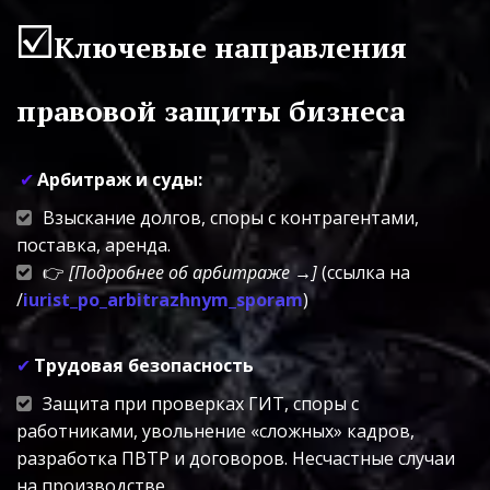
☑️
Ключевые направления 
правовой защиты бизнеса
✔
Арбитраж и суды:
Взыскание долгов, споры с контрагентами, 
поставка, аренда.
👉 
[Подробнее об арбитраже →]
 (ссылка на 
/
iurist_po_arbitrazhnym_sporam
)
✔ 
Трудовая безопасность
Защита при проверках ГИТ, споры с 
работниками, увольнение «сложных» кадров, 
разработка ПВТР и договоров. Несчастные случаи 
на производстве.