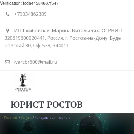
Verification: fcda44584667f547
+79034862389
ИП Гжибовская Марина Витальевна ОГРНИП
320619600020441
,
Россия
,
г. Ростов-на-Дону
,
Буде
новский 80
,
Оф. 538
,
344011
ivarcbr600@mail.ru
ЮРИСТ РОСТОВ
Главная 
 / 
Услуги
 / 
Консультация юриста