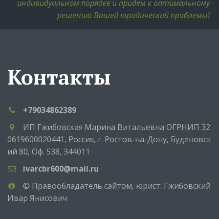
индивидуальном порядке и придем к оптимальному 
решению Вашей юридической проблемы! 
Контакты
+79034862389
ИП Гжибовская Марина Витальевна ОГРНИП 32
0619600020441
,
Россия
,
г. Ростов-на-Дону
,
Буденовск
ий 80
,
Оф. 538
,
344011
ivarcbr600@mail.ru
© Правообладатель сайтом, юрист: Гжибовский
Ивар Янисович