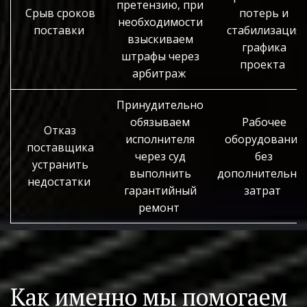
претензию, при
Срыв сроков
потерь и
необходимости
поставки
стабилизация
взыскиваем
графика
штрафы через
проекта
арбитраж
Принудительно
обязываем
Рабочее
Отказ
исполнителя
оборудование
поставщика
через суд
без
устранить
выполнить
дополнительны
недостатки
гарантийный
затрат
ремонт
Как именно мы помогаем 