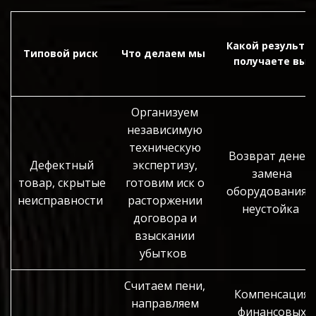
Какой результа
Типовой риск
Что делаем мы
получаете вы
Организуем
независимую
техническую
Возврат денег/
Дефектный
экспертизу,
замена
товар, скрытые
готовим иск о
оборудования 
неисправности
расторжении
неустойка
договора и
взыскании
убытков
Считаем пени,
Компенсация
направляем
финансовых