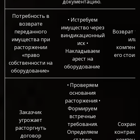
документацию.
Потребность в
• Истребуем
возврате
имущество через
переданного
Возврат т
виндикационный
имущества при
или
иск •
расторжении
компенса
Накладываем
«право
его стоим
арест на
собственности на
оборудование
оборудование»
• Проверяем
основания
расторжения •
Формируем
Заказчик
встречные
угрожает
требования.
Сохране
расторгнуть
Определяем
контракта
договор
стадию
компенса