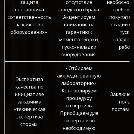
защита
отсутствие
необоснов
поставщика
заводского брака..
требова
«ответственность
Акцентируем
покупател
за качество
внимание на
стадии с
оборудования»
гарантию с
пуско
момента сборки,
наладоч
пуско-наладки
работ
оборудования
• Отбираем
аккредитованную
Экспертиза
лабораторию •
качества по
Контролируем
инициативе
Заключен
процедуру
заказчика
польз
экспертизы.
«техническая
поставщ
Приобщаем для
экспертиза
эксперта всю
споры»
необходимую