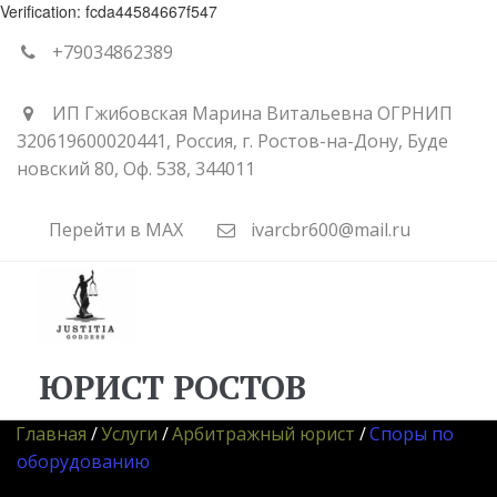
Verification: fcda44584667f547
+79034862389
ИП Гжибовская Марина Витальевна ОГРНИП
320619600020441
,
Россия
,
г. Ростов-на-Дону
,
Буде
новский 80
,
Оф. 538
,
344011
Перейти в MAX
ivarcbr600@mail.ru
ЮРИСТ РОСТОВ
Главная
 / 
Услуги 
/ 
Арбитражный юрист
 / 
Споры по 
оборудованию