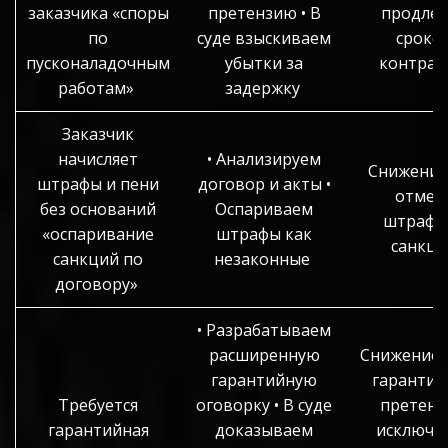
заказчика «споры
претензию • В
продле
по
суде взыскиваем
сроко
пусконаладочным
убытки за
контрак
работам»
задержку
Заказчик
начисляет
• Анализируем
Снижение
штрафы и пени
договор и акты •
отмен
без оснований
Оспариваем
штрафн
«оспаривание
штрафы как
санкци
санкций по
незаконные
договору»
• Разрабатываем
расширенную
Снижение 
гарантийную
гарантий
Требуется
оговорку • В суде
претенз
гарантийная
доказываем
исключе