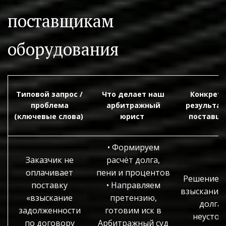
поставщикам 
оборудования
Типовой запрос /
Что делает наш
Конкрет
проблема
арбитражный
результат
(ключевые слова)
юрист
поставщ
• Формируем
Заказчик не
расчёт долга,
оплачивает
пени и процентов
Решение с
поставку
• Направляем
взыскании 
«взыскание
претензию,
долга 
задолженности
готовим иск в
неустой
по договору
Арбитражный суд