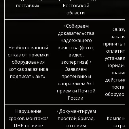
поставки»
Ростовской
области
• Собираем
Обязуе
доказательства
заказчи
надлежащего
принять то
Необоснованный
качества (фото,
оплатить 
отказ от приёмки
видео,
устанавли
оборудования
экспертиза) •
юридиче
«отказ заказчика
Заявляем
значим
подписать акт»
претензию и
действия,
направляем Акт
постав
приемки Почтой
оборудов
России
Нарушение
• Документируем
сроков монтажа/
простой бригад,
Компенс
ПНР по вине
готовим
затрат