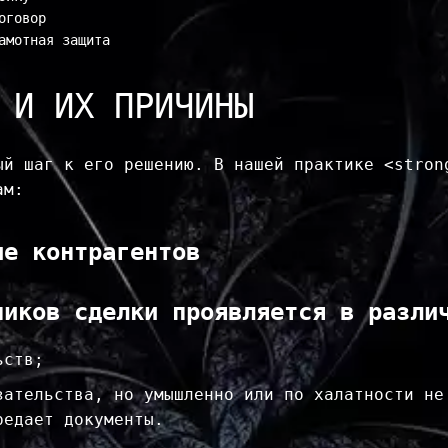
говор

амотная защита
 И ИХ ПРИЧИНЫ
ый шаг к его решению. В нашей практике <strong
м:

е контрагентов

ников сделки проявляется в разли
ьств;
зательства, но умышленно или по халатности не 
едает документы.
