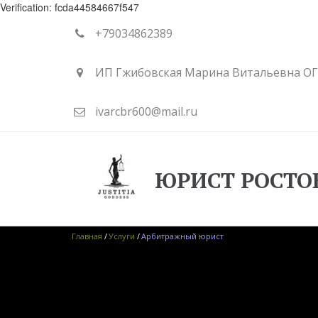
Verification: fcda44584667f547
+79034862389
ИП Гжибовская Марина Витальевна О
ivarcbr600@mail.ru
ЮРИСТ РОСТО
Главная
 / 
Услуги
 / 
Арбитражный юрист