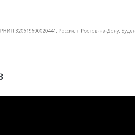
ГРНИП 320619600020441
,
Россия
,
г. Ростов-на-Дону
,
Буден
В