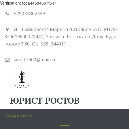
Verification: fcda44584667f547
+79034862389
ИП Гжибовская Марина Витальевна ОГРНИП
320619600020441
,
Россия
,
г. Ростов-на-Дону
,
Буде
новский 80
,
Оф. 538
,
344011
ivarcbr600@mail.ru
ЮРИСТ РОСТОВ
Назад к списку