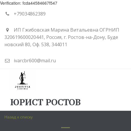
Verification: fcda44584667f547
+79034862389
ИП Гжибовская Марина Витальевна ОГРНИП
320619600020441
,
Россия
,
г. Ростов-на-Дону
,
Буде
новский 80
,
Оф. 538
,
344011
ivarcbr600@mail.ru
ЮРИСТ РОСТОВ
Назад к списку