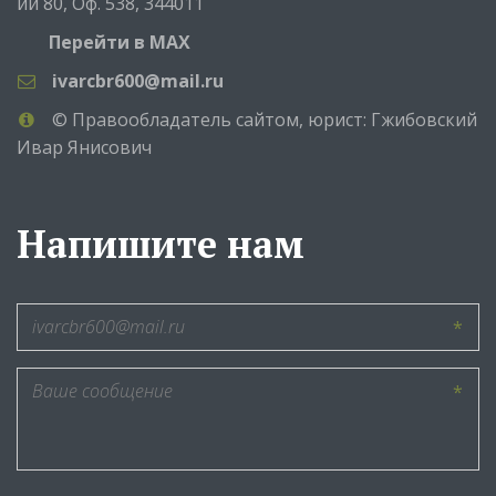
ий 80
,
Оф. 538
,
344011
Перейти в MAX
ivarcbr600@mail.ru
© Правообладатель сайтом, юрист: Гжибовский
Ивар Янисович
Напишите нам
*
*